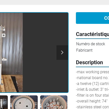
C
Caractéristiq
Numéro de stock
Fabricant
Description
-max working press
-national board no
-a twelve (12) cart
-inlet & outlet: 3'' t
-filter is on four st
-overall height: 74''
-stainless steel con