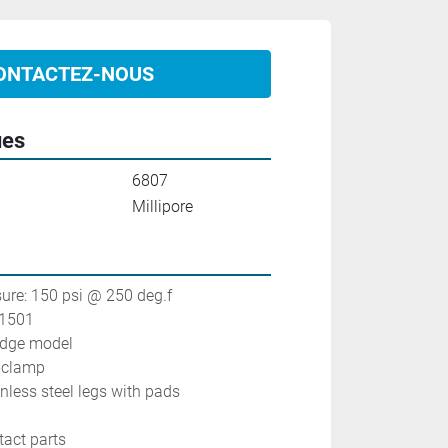
ONTACTEZ-NOUS
ues
6807
Millipore
ure: 150 psi @ 250 deg.f
.1501
ridge model
ri-clamp
ainless steel legs with pads
tact parts