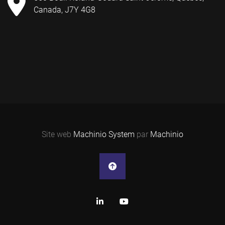
Canada, J7Y 4G8
Site web
Machinio System
par
Machinio
linkedin
youtube