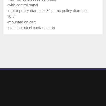
-with control panel
-motor pulley diameter: 3'', pump pulley diameter: 
10.5''
-mounted on cart
-stainless steel contact parts