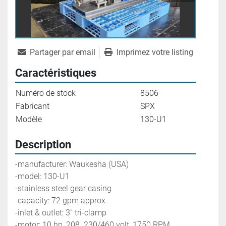
Partager par email
Imprimez votre listing
Caractéristiques
Numéro de stock
8506
Fabricant
SPX
Modèle
130-U1
Description
-manufacturer: Waukesha (USA)
-model: 130-U1
-stainless steel gear casing
-capacity: 72 gpm approx.
-inlet & outlet: 3'' tri-clamp
-motor: 10 hp, 208. 230/460 volt, 1750 RPM