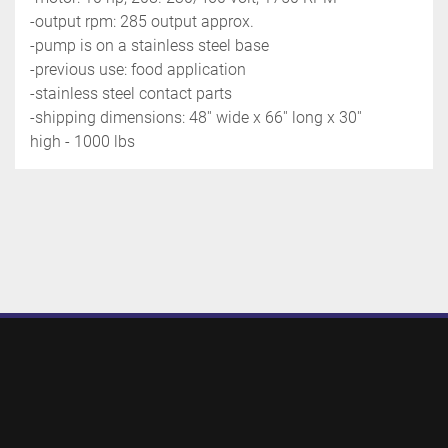
-output rpm: 285 output approx.
-pump is on a stainless steel base
-previous use: food application
-stainless steel contact parts
-shipping dimensions: 48'' wide x 66'' long x 30'' 
high - 1000 lbs