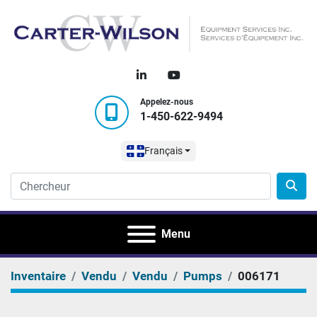
linkedin
youtube
Appelez-nous
1-450-622-9494
Français
Menu
Inventaire
Vendu
Vendu
Pumps
006171