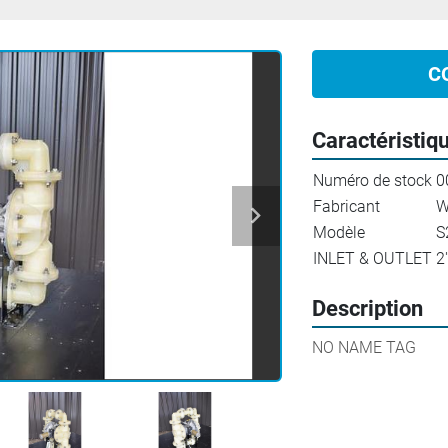
C
Caractéristiq
Numéro de stock
0
Fabricant
W
Modèle
S
INLET & OUTLET
2
Description
NO NAME TAG