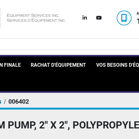
A
linkedin
youtube
ON FINALE
RACHAT D'ÉQUIPEMENT
VOS BESOINS D'
s
006402
 PUMP, 2" X 2", POLYPROPYL