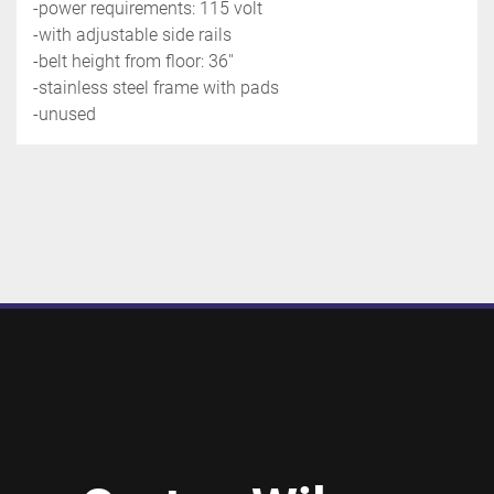
-power requirements: 115 volt
-with adjustable side rails
-belt height from floor: 36''
-stainless steel frame with pads
-unused