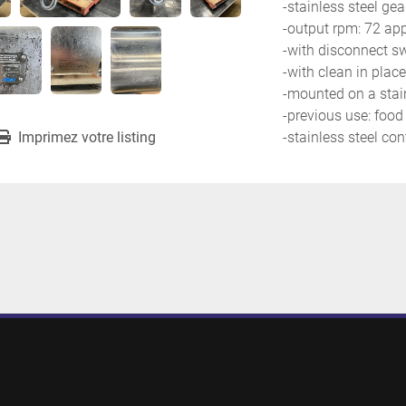
-stainless steel gea
-output rpm: 72 app
-with disconnect s
-with clean in place
-mounted on a stai
-previous use: food
Imprimez votre listing
-stainless steel con