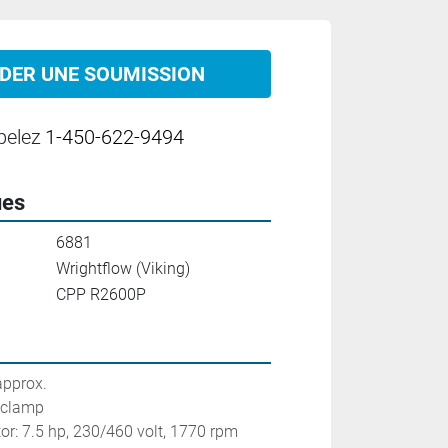
DER UNE SOUMISSION
pelez
1-450-622-9494
ues
6881
Wrightflow (Viking)
CPP R2600P
approx.
ri clamp
tor: 7.5 hp, 230/460 volt, 1770 rpm