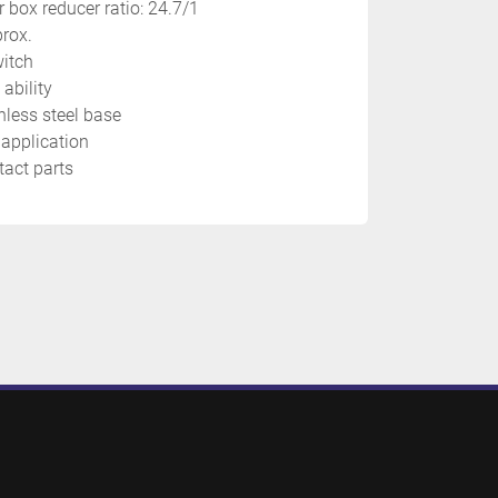
r box reducer ratio: 24.7/1
rox.
witch
 ability
nless steel base
 application 
tact parts