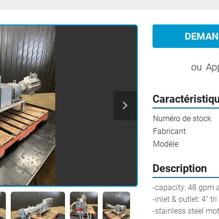
DEMAN
ou
Ap
Caractéristiq
Numéro de stock
Fabricant
Modèle
Description
-capacity: 48 gpm 
-inlet & outlet: 4'' t
-stainless steel mo